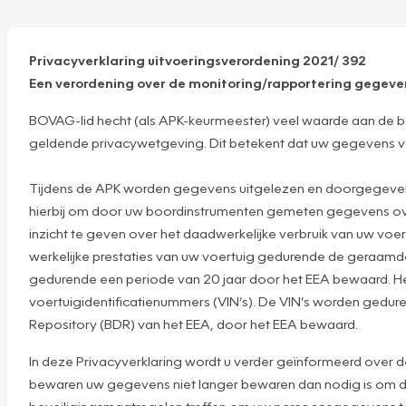
Privacyverklaring uitvoeringsverordening 2021/ 392
Een verordening over de monitoring/rapportering gegev
BOVAG-lid hecht (als APK-keurmeester) veel waarde aan de b
geldende privacywetgeving. Dit betekent dat uw gegevens veili
Tijdens de APK worden gegevens uitgelezen en doorgegeven a
hierbij om door uw boordinstrumenten gemeten gegevens over 
inzicht te geven over het daadwerkelijke verbruik van uw voer
werkelijke prestaties van uw voertuig gedurende de geraam
gedurende een periode van 20 jaar door het EEA bewaard. He
voertuigidentificatienummers (VIN’s). De VIN’s worden gedure
Repository (BDR) van het EEA, door het EEA bewaard.
In deze Privacyverklaring wordt u verder geïnformeerd over 
bewaren uw gegevens niet langer bewaren dan nodig is om de 
beveiligingsmaatregelen treffen om uw persoonsgegevens te b