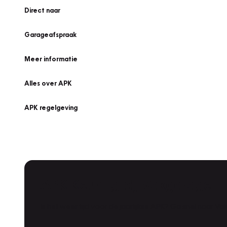
Direct naar
Garageafspraak
Meer informatie
Alles over APK
APK regelgeving
APK Keuring bij Vakgarage!
Is het weer tijd voor de jaarlijkse APK? Ga snel naar V