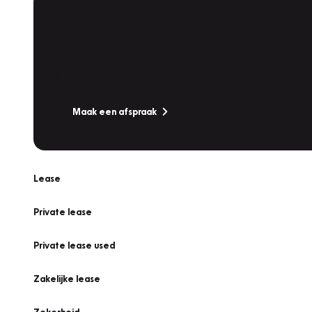
Plan een
Werkplaatsafspraak
Is uw auto toe aan Onderhoud, Bandenwissel of een Va
Maak een afspraak
Lease
Private lease
Private lease used
Zakelijke lease