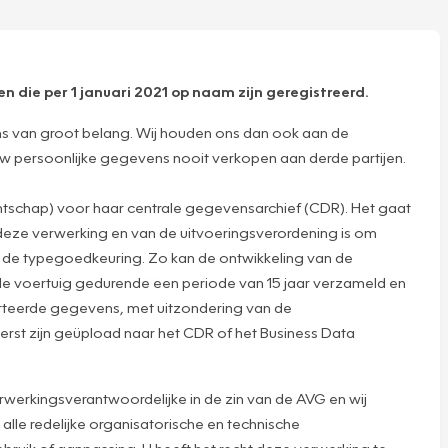
n die per 1 januari 2021 op naam zijn geregistreerd.
ns van groot belang. Wij houden ons dan ook aan de
n uw persoonlijke gegevens nooit verkopen aan derde partijen.
tschap) voor haar centrale gegevensarchief (CDR). Het gaat
deze verwerking en van de uitvoeringsverordening is om
ns de typegoedkeuring. Zo kan de ontwikkeling van de
e voertuig gedurende een periode van 15 jaar verzameld en
orteerde gegevens, met uitzondering van de
erst zijn geüpload naar het CDR of het Business Data
werkingsverantwoordelijke in de zin van de AVG en wij
lle redelijke organisatorische en technische
ruik of aanpassing. U heeft het recht deze verwerking te