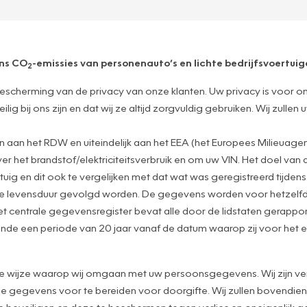
ens CO
-emissies van personenauto’s en lichte bedrijfsvoertuige
2
escherming van de privacy van onze klanten. Uw privacy is voor o
g bij ons zijn en dat wij ze altijd zorgvuldig gebruiken. Wij zulle
an het RDW en uiteindelijk aan het EEA (het Europees Milieuagen
het brandstof/elektriciteitsverbruik en om uw VIN. Het doel van 
tuig en dit ook te vergelijken met dat wat was geregistreerd tijde
de levensduur gevolgd worden. De gegevens worden voor hetzelfd
t centrale gegevensregister bevat alle door de lidstaten gerapp
nde een periode van 20 jaar vanaf de datum waarop zij voor het e
de wijze waarop wij omgaan met uw persoonsgegevens. Wij zijn ver
gegevens voor te bereiden voor doorgifte. Wij zullen bovendien a
eveiligen en deze te beschermen tegen verlies en oneigenlijk geb