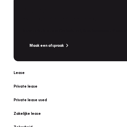
Plan een
Werkplaatsafspraak
Is uw auto toe aan Onderhoud, Bandenwissel of een Va
Maak een afspraak
Lease
Private lease
Private lease used
Zakelijke lease