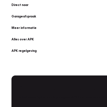
Direct naar
Garageafspraak
Meer informatie
Alles over APK
APK regelgeving
APK Keuring bij Vakgarage!
Is het weer tijd voor de jaarlijkse APK? Ga snel naar V