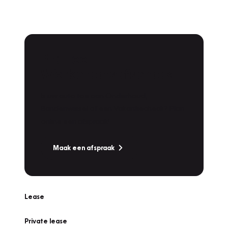
Plan een
Werkplaatsafspraak
Is uw auto toe aan Onderhoud,
Bandenwissel of een Vakantiecheck? Plan
online een afspraak!
Maak een afspraak
Lease
Private lease