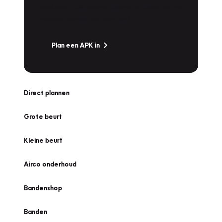
snel naar Vakgarage bij u in de buurt, en ga
zonder zorgen de weg op!
Plan een APK in
Direct plannen
Grote beurt
Kleine beurt
Airco onderhoud
Bandenshop
Banden