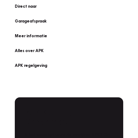
Direct naar
Garageafspraak
Meer informatie
Alles over APK
APK regelgeving
APK Keuring bij
Vakgarage!
Is het weer tijd voor de jaarlijkse APK? Ga