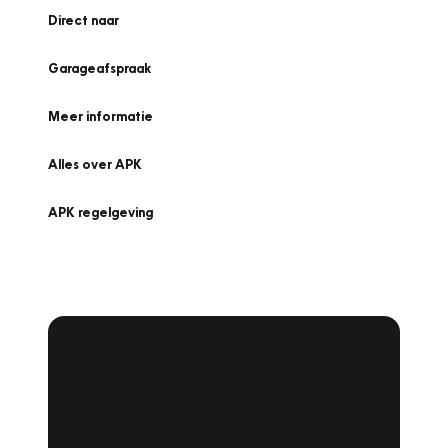
Direct naar
Garageafspraak
Meer informatie
Alles over APK
APK regelgeving
APK Keuring bij
Vakgarage!
Is het weer tijd voor de jaarlijkse APK? Ga