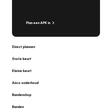
snel naar Vakgarage bij u in de buurt, en ga
zonder zorgen de weg op!
Plan een APK in
Direct plannen
Grote beurt
Kleine beurt
Airco onderhoud
Bandenshop
Banden