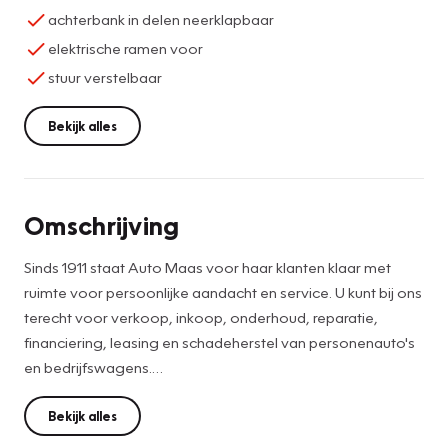
achterbank in delen neerklapbaar
elektrische ramen voor
stuur verstelbaar
Bekijk alles
Omschrijving
Sinds 1911 staat Auto Maas voor haar klanten klaar met
ruimte voor persoonlijke aandacht en service. U kunt bij ons
terecht voor verkoop, inkoop, onderhoud, reparatie,
financiering, leasing en schadeherstel van personenauto's
en bedrijfswagens.
Wij zijn aangesloten bij Vakgarage, officieel BOVAG dealer
en RDW Erkend.
Bekijk alles
Vraag direct uw inruilwaarde, offerte of proefrit aan!