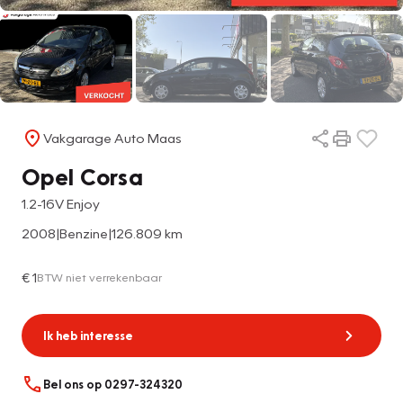
Vakgarage Auto Maas
Opel Corsa
1.2-16V Enjoy
2008
|
Benzine
|
126.809 km
€ 1
BTW niet verrekenbaar
Ik heb interesse
Bel ons op 0297-324320