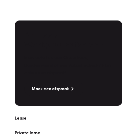
Plan een
Werkplaatsafspraak
Is uw auto toe aan Onderhoud,
Bandenwissel of een Vakantiecheck? Plan
online een afspraak!
Maak een afspraak
Lease
Private lease