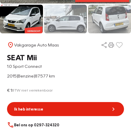
Vakgarage Auto Maas
SEAT Mii
1.0 Sport Connect
2015
|
Benzine
|
87.577 km
€ 1
BTW niet verrekenbaar
Ik heb interesse
Bel ons op 0297-324320