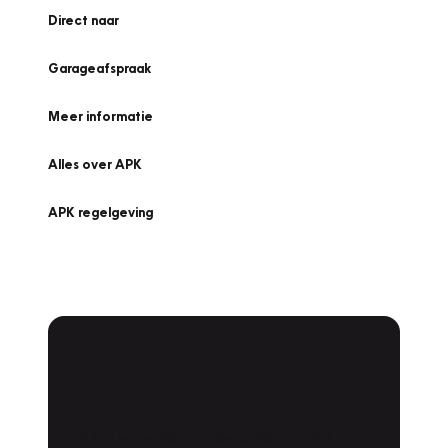
Direct naar
Garageafspraak
Meer informatie
Alles over APK
APK regelgeving
APK Keuring bij
Vakgarage!
Is het weer tijd voor de jaarlijkse APK? Ga