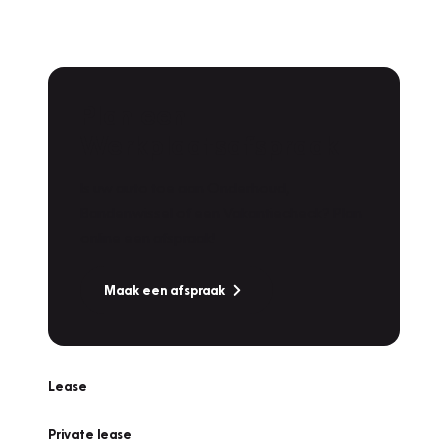
Plan een
Werkplaatsafspraak
Is uw auto toe aan Onderhoud,
Bandenwissel of een Vakantiecheck? Plan
online een afspraak!
Maak een afspraak
Lease
Private lease