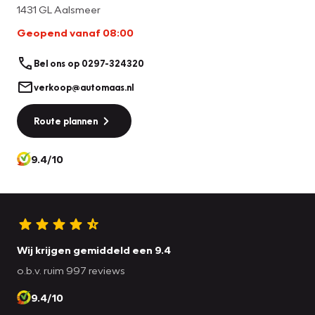
Graag tot snel, Team Auto Maas.
1431 GL Aalsmeer
Geopend vanaf 08:00
Bel ons op 0297-324320
verkoop@automaas.nl
Route plannen
9.4/10
Wij krijgen gemiddeld een 9.4
o.b.v. ruim 997 reviews
9.4/10