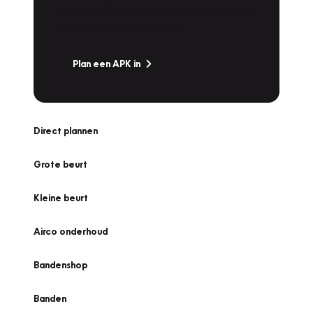
snel naar Vakgarage bij u in de buurt, en ga
zonder zorgen de weg op!
Plan een APK in
Direct plannen
Grote beurt
Kleine beurt
Airco onderhoud
Bandenshop
Banden