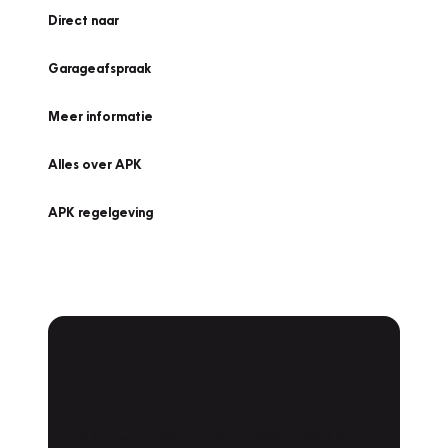
Direct naar
Garageafspraak
Meer informatie
Alles over APK
APK regelgeving
APK Keuring bij
Vakgarage!
Is het weer tijd voor de jaarlijkse APK? Ga