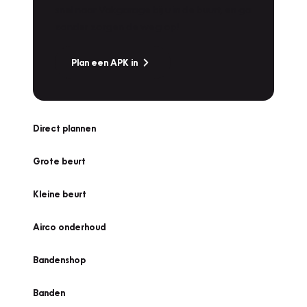
snel naar Vakgarage bij u in de buurt, en ga
zonder zorgen de weg op!
Plan een APK in
Direct plannen
Grote beurt
Kleine beurt
Airco onderhoud
Bandenshop
Banden