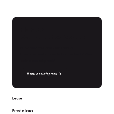
Plan een
Werkplaatsafspraak
Is uw auto toe aan Onderhoud,
Bandenwissel of een Vakantiecheck? Plan
online een afspraak!
Maak een afspraak
Lease
Private lease