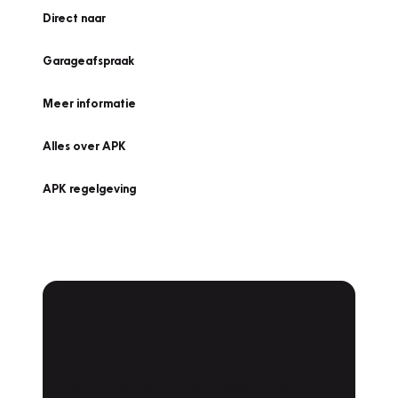
Direct naar
Garageafspraak
Meer informatie
Alles over APK
APK regelgeving
APK Keuring bij
Vakgarage!
Is het weer tijd voor de jaarlijkse APK? Ga