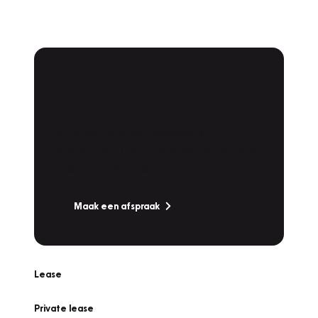
Plan een
Werkplaatsafspraak
Is uw auto toe aan Onderhoud,
Bandenwissel of een Vakantiecheck? Plan
online een afspraak!
Maak een afspraak
Lease
Private lease