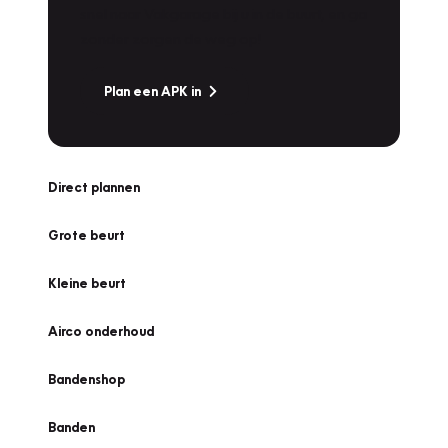
snel naar Vakgarage bij u in de buurt, en ga
zonder zorgen de weg op!
Plan een APK in
Direct plannen
Grote beurt
Kleine beurt
Airco onderhoud
Bandenshop
Banden