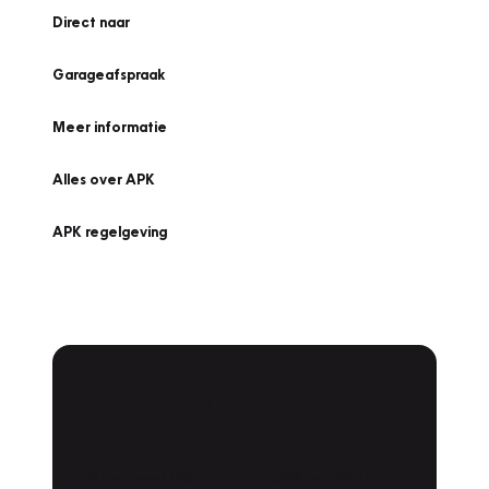
Direct naar
Garageafspraak
Meer informatie
Alles over APK
APK regelgeving
APK Keuring bij
Vakgarage!
Is het weer tijd voor de jaarlijkse APK? Ga