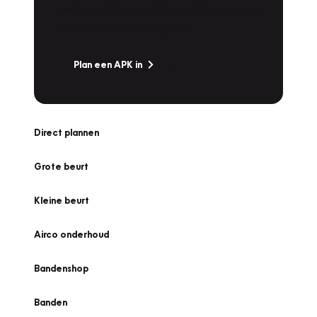
snel naar Vakgarage bij u in de buurt, en ga
zonder zorgen de weg op!
Plan een APK in
Direct plannen
Grote beurt
Kleine beurt
Airco onderhoud
Bandenshop
Banden