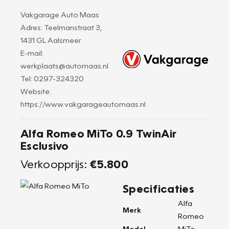
Vakgarage Auto Maas
Adres: Teelmanstraat 3,
1431 GL Aalsmeer
E-mail:
werkplaats@automaas.nl
Tel: 0297-324320
Website:
https://www.vakgarageautomaas.nl
Alfa Romeo MiTo 0.9 TwinAir
Esclusivo
Verkoopprijs:
€5.800
Specificaties
Alfa
Merk
Romeo
Model
MiTo