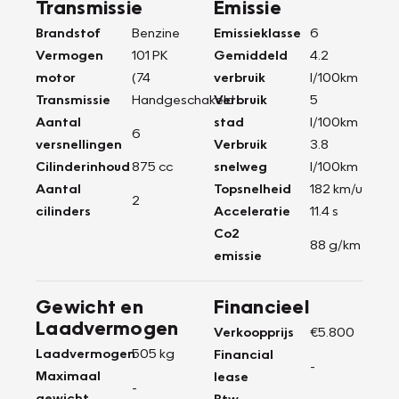
Transmissie
Emissie
Brandstof
Benzine
Emissieklasse
6
Vermogen
101 PK
Gemiddeld
4.2
motor
(74
verbruik
l/100km
Transmissie
Handgeschakeld
Verbruik
5
Aantal
stad
l/100km
6
versnellingen
Verbruik
3.8
Cilinderinhoud
875 cc
snelweg
l/100km
Aantal
Topsnelheid
182 km/u
2
cilinders
Acceleratie
11.4 s
Co2
88 g/km
emissie
Gewicht en
Financieel
Laadvermogen
Verkoopprijs
€5.800
Laadvermogen
505 kg
Financial
-
Maximaal
lease
-
gewicht
Btw