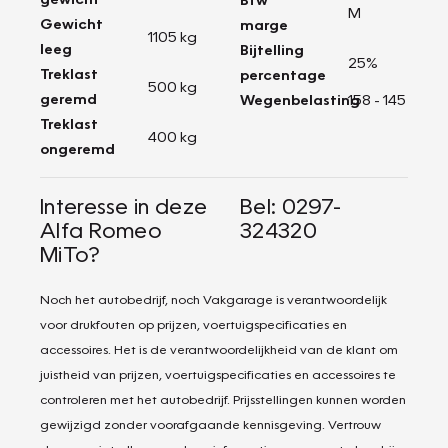
M
Gewicht
marge
1105 kg
leeg
Bijtelling
25%
Treklast
percentage
500 kg
geremd
Wegenbelasting
158 - 145
Treklast
400 kg
ongeremd
Interesse in deze
Bel: 0297-
Alfa Romeo
324320
MiTo?
Noch het autobedrijf, noch Vakgarage is verantwoordelijk
voor drukfouten op prijzen, voertuigspecificaties en
accessoires. Het is de verantwoordelijkheid van de klant om
juistheid van prijzen, voertuigspecificaties en accessoires te
controleren met het autobedrijf. Prijsstellingen kunnen worden
gewijzigd zonder voorafgaande kennisgeving. Vertrouw