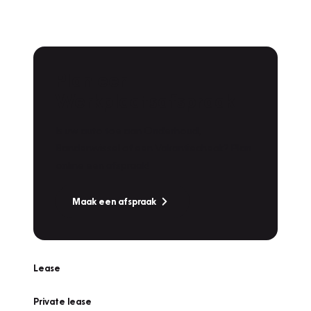
Plan een
Werkplaatsafspraak
Is uw auto toe aan Onderhoud,
Bandenwissel of een Vakantiecheck? Plan
online een afspraak!
Maak een afspraak
Lease
Private lease