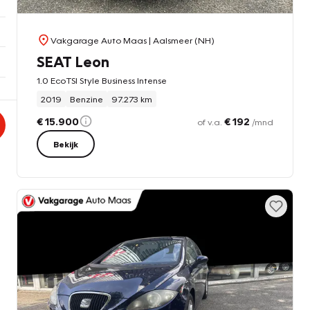
Vakgarage Auto Maas
| Aalsmeer (NH)
SEAT Leon
1.0 EcoTSI Style Business Intense
2019
Benzine
97.273 km
€ 15.900
€ 192
of v.a.
/mnd
Bekijk