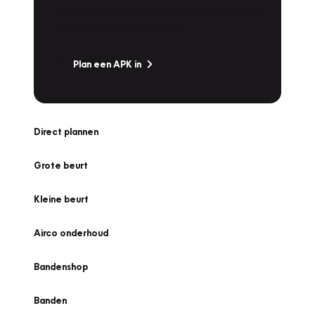
snel naar Vakgarage bij u in de buurt, en ga
zonder zorgen de weg op!
Plan een APK in
Direct plannen
Grote beurt
Kleine beurt
Airco onderhoud
Bandenshop
Banden