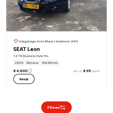
Vakgarage Auto Maas
| Aalsmeer (NH)
SEAT Leon
1.4 TSI Business Style Pro
2009
Benzine
139.633 km
€ 4.600
€ 65
of v.a.
/mnd
Bekijk
Filteren