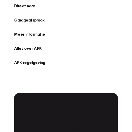
Direct naar
Garageafspraak
Meer informatie
Alles over APK
APK regelgeving
APK Keuring bij
Vakgarage!
Is het weer tijd voor de jaarlijkse APK? Ga